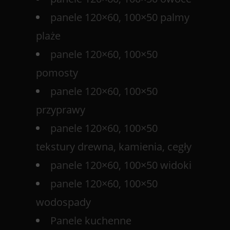
panele 120×60, 100×50 palmy
plaże
panele 120×60, 100×50
pomosty
panele 120×60, 100×50
przyprawy
panele 120×60, 100×50
tekstury drewna, kamienia, cegły
panele 120×60, 100×50 widoki
panele 120×60, 100×50
wodospady
Panele kuchenne