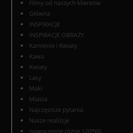
Filmy od naszych klientów
Główna
INSPIRACJE
INSPIRACJE OBRAZY
Kamienie i Kwiaty
Kawa
Kwiaty
Lasy
Maki
Miasta
Najczęstsze pytania.
Nasze realizcje
nowoczesne różne 120*60