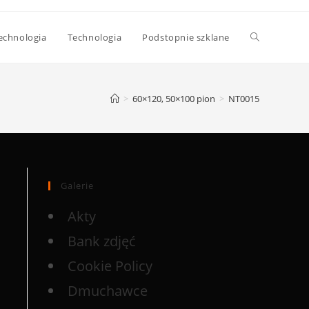
echnologia
Technologia
Podstopnie szklane
>
60×120, 50×100 pion
>
NT0015
Galerie
Akty
Bank zdjęć
Cookie Policy
Dmuchawce