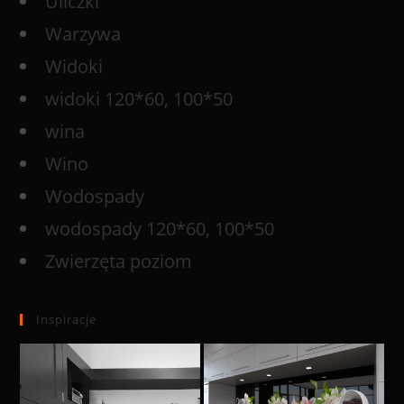
Uliczki
Warzywa
Widoki
widoki 120*60, 100*50
wina
Wino
Wodospady
wodospady 120*60, 100*50
Zwierzęta poziom
Inspiracje