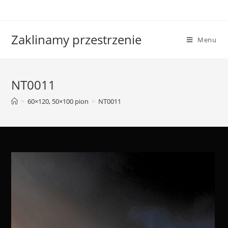
Skip
to
content
Zaklinamy przestrzenie
Menu
NT0011
>
60×120, 50×100 pion
>
NT0011