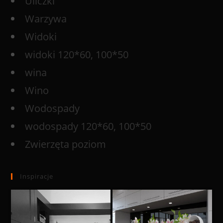
Uliczki
Warzywa
Widoki
widoki 120*60, 100*50
wina
Wino
Wodospady
wodospady 120*60, 100*50
Zwierzęta poziom
Inspiracje