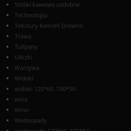
Stoliki kawowe ozdobne
Technologia
Tekstury Kamień Drewno
Trawa
Tulipany
Uliczki
Warzywa
Widoki
widoki 120*60, 100*50
wina
Wino
Wodospady
wodospady 120*60, 100*50