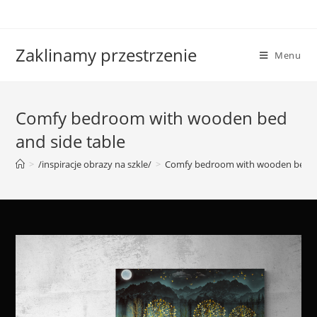
Skip
to
content
Zaklinamy przestrzenie
Menu
Comfy bedroom with wooden bed
and side table
>
/inspiracje obrazy na szkle/
>
Comfy bedroom with wooden bed an