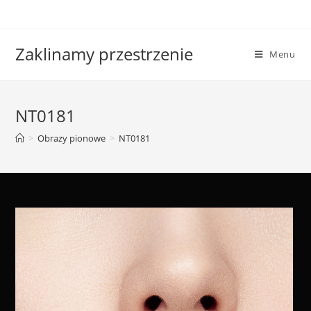
Skip
to
content
Zaklinamy przestrzenie
Menu
NT0181
>
Obrazy pionowe
>
NT0181