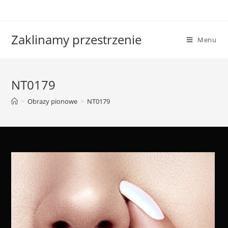
Skip
to
content
Zaklinamy przestrzenie
Menu
NT0179
>
Obrazy pionowe
>
NT0179