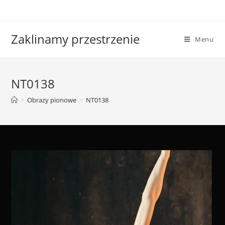
Skip
to
content
Zaklinamy przestrzenie
Menu
NT0138
>
Obrazy pionowe
>
NT0138