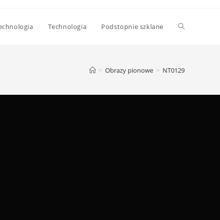
echnologia
Technologia
Podstopnie szklane
>
Obrazy pionowe
>
NT0129