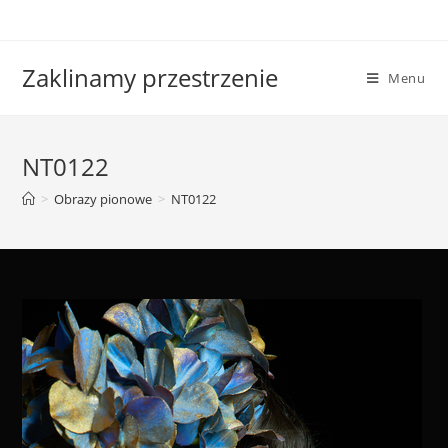
Skip
to
content
Zaklinamy przestrzenie
Menu
NT0122
>
Obrazy pionowe
>
NT0122