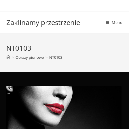
Skip
to
content
Zaklinamy przestrzenie
Menu
NT0103
>
Obrazy pionowe
>
NT0103