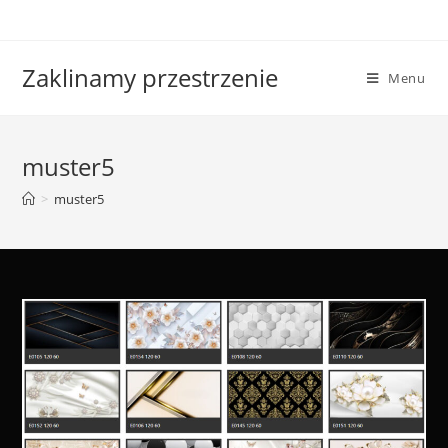
Skip
to
content
Zaklinamy przestrzenie
Menu
muster5
>
muster5