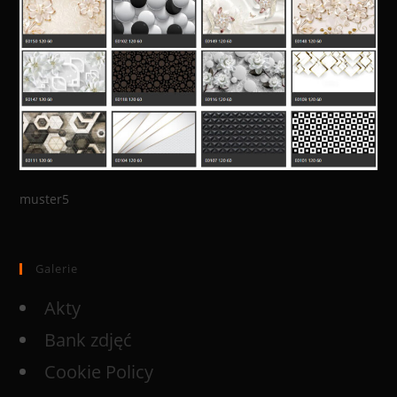
muster5
Galerie
Akty
Bank zdjęć
Cookie Policy