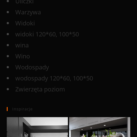
Uliczki
Warzywa
Widoki
widoki 120*60, 100*50
wina
Wino
Wodospady
wodospady 120*60, 100*50
Zwierzęta poziom
Inspiracje