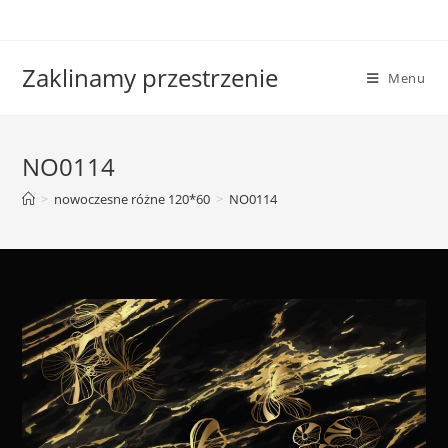
Skip
to
content
Zaklinamy przestrzenie
Menu
NO0114
>
nowoczesne różne 120*60
>
NO0114