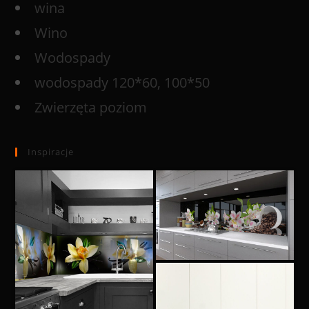
wina
Wino
Wodospady
wodospady 120*60, 100*50
Zwierzęta poziom
Inspiracje