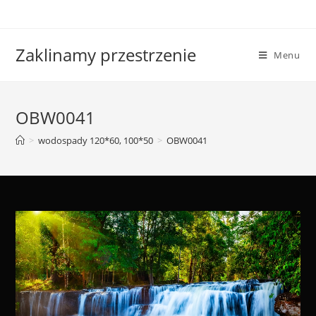
Skip
to
content
Zaklinamy przestrzenie
Menu
OBW0041
>
wodospady 120*60, 100*50
>
OBW0041