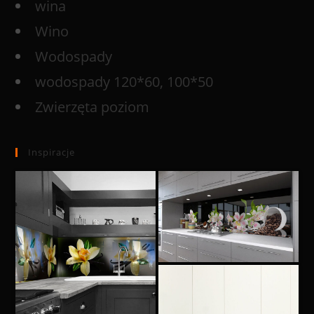
wina
Wino
Wodospady
wodospady 120*60, 100*50
Zwierzęta poziom
Inspiracje