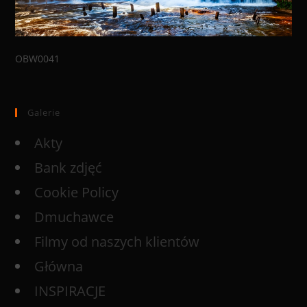
OBW0041
Galerie
Akty
Bank zdjęć
Cookie Policy
Dmuchawce
Filmy od naszych klientów
Główna
INSPIRACJE