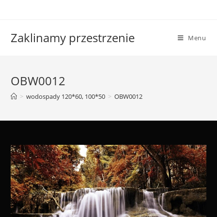
Skip
to
content
Zaklinamy przestrzenie
Menu
OBW0012
>
wodospady 120*60, 100*50
>
OBW0012