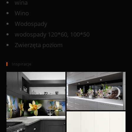
wina
Wino
Wodospady
wodospady 120*60, 100*50
Zwierzęta poziom
Inspiracje