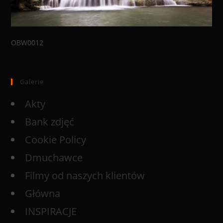
OBW0012
Galerie
Akty
Bank zdjęć
Cookie Policy
Dmuchawce
Filmy od naszych klientów
Główna
INSPIRACJE