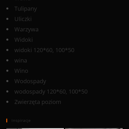
Tulipany
Uliczki
Warzywa
Widoki
widoki 120*60, 100*50
wina
Wino
Wodospady
wodospady 120*60, 100*50
Zwierzęta poziom
Inspiracje