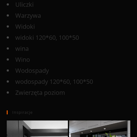
Uliczki
Warzywa
Widoki
widoki 120*60, 100*50
wina
Wino
Wodospady
wodospady 120*60, 100*50
Zwierzęta poziom
Inspiracje