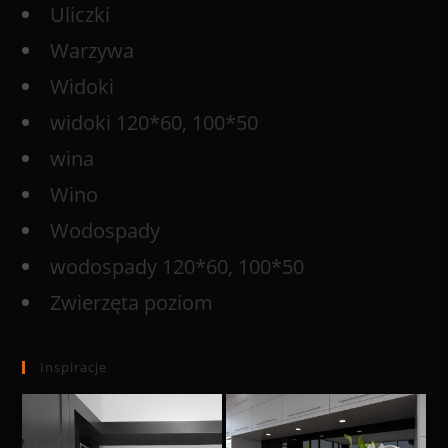
Uliczki
Warzywa
Widoki
widoki 120*60, 100*50
wina
Wino
Wodospady
wodospady 120*60, 100*50
Zwierzęta poziom
Inspiracje