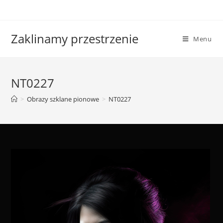
Skip
to
content
Zaklinamy przestrzenie
Menu
NT0227
>
Obrazy szklane pionowe
>
NT0227