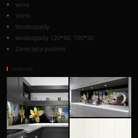
wina
Wino
Wodospady
wodospady 120*60, 100*50
Zwierzęta poziom
Inspiracje