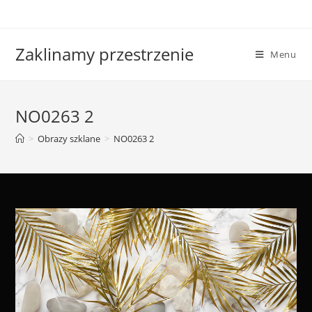
Skip
to
content
Zaklinamy przestrzenie
Menu
NO0263 2
>
Obrazy szklane
>
NO0263 2