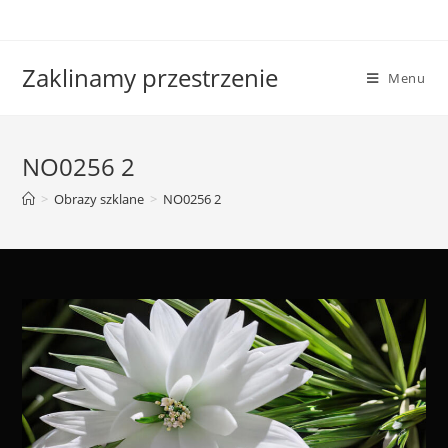
Skip
to
content
Zaklinamy przestrzenie
Menu
NO0256 2
>
Obrazy szklane
>
NO0256 2