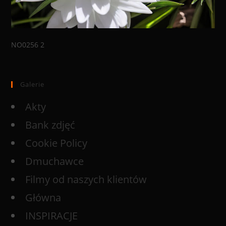
NO0256 2
Galerie
Akty
Bank zdjęć
Cookie Policy
Dmuchawce
Filmy od naszych klientów
Główna
INSPIRACJE