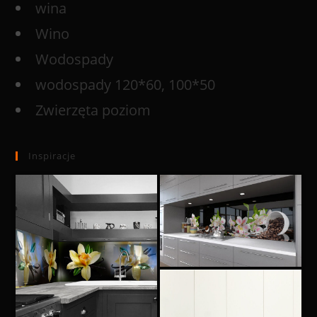
wina
Wino
Wodospady
wodospady 120*60, 100*50
Zwierzęta poziom
Inspiracje