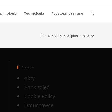
echnologia
Technologia
Podstopnie szklane
>
60×120, 50×100 pion
>
NT0072
Galerie
Akty
Bank zdjęć
Cookie Policy
Dmuchawce