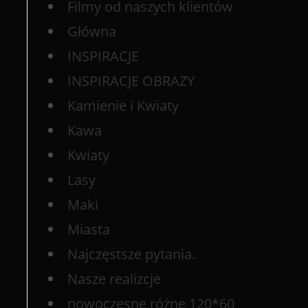
Filmy od naszych klientów
Główna
INSPIRACJE
INSPIRACJE OBRAZY
Kamienie i Kwiaty
Kawa
Kwiaty
Lasy
Maki
Miasta
Najczęstsze pytania.
Nasze realizcje
nowoczesne różne 120*60