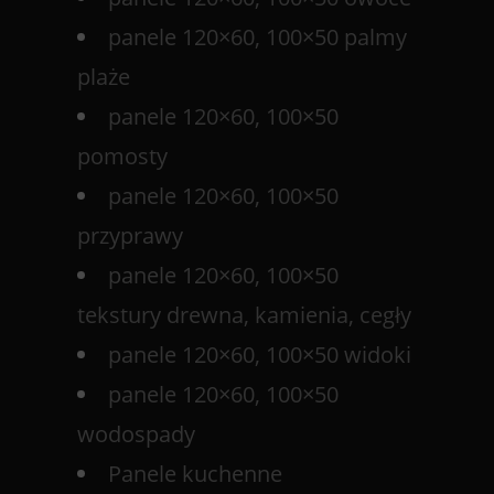
panele 120×60, 100×50 palmy
plaże
panele 120×60, 100×50
pomosty
panele 120×60, 100×50
przyprawy
panele 120×60, 100×50
tekstury drewna, kamienia, cegły
panele 120×60, 100×50 widoki
panele 120×60, 100×50
wodospady
Panele kuchenne